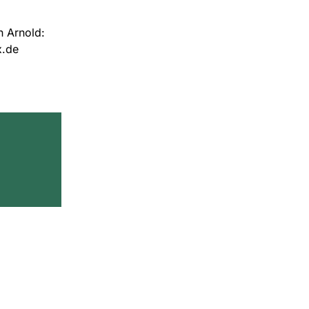
n Arnold:
x.de