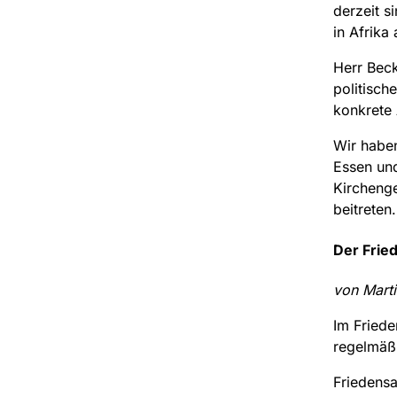
derzeit s
in Afrika
Herr Bec
politisch
konkrete 
Wir habe
Essen un
Kirchenge
beitreten.
Der Frie
von Marti
Im Friede
regelmäßi
Friedensa