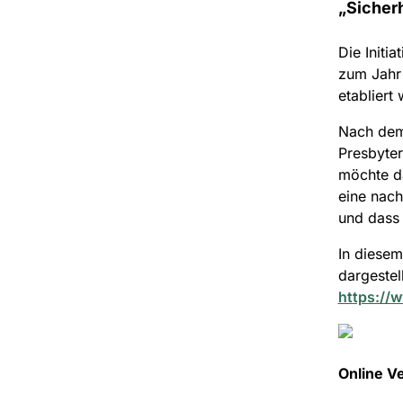
„Sicher
Die Initi
zum Jahr 
etabliert
Nach dem 
Presbyter
möchte d
eine nach
und dass 
In diesem
dargestel
https://
Online Ve