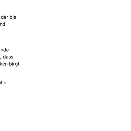
 der bis
and
inde
, dass
ken birgt
tik