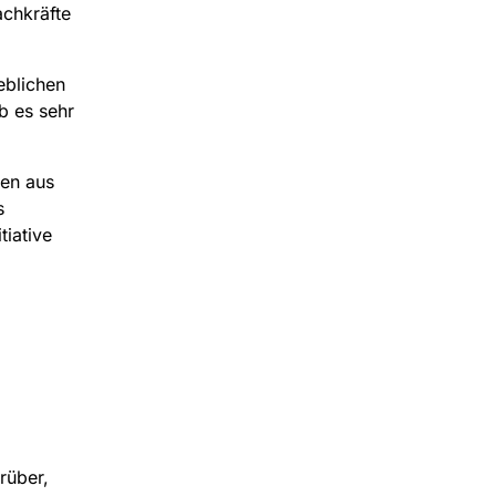
achkräfte
eblichen
b es sehr
en aus
s
iative
rüber,