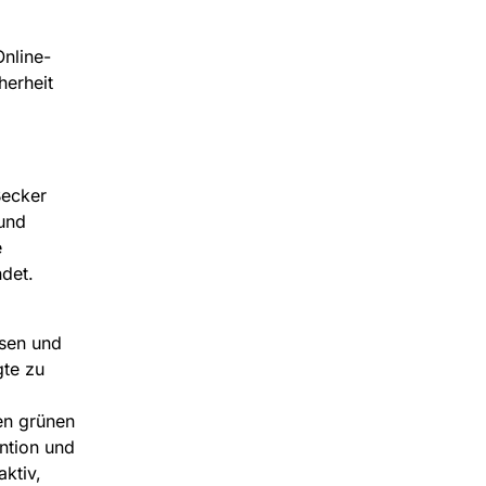
Online-
herheit
Becker
 und
e
det.
isen und
gte zu
en grünen
ntion und
aktiv,