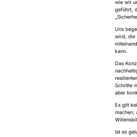
wie wir u
geführt, 
„Sicherhe
Uns begei
wird, die
miteinand
kann.
Das Konz
nachhalti
resilient
Schritte 
aber konk
Es gilt ke
machen, a
Willensbi
Ist es ge