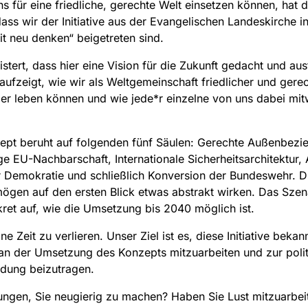
ns für eine friedliche, gerechte Welt einsetzen können, hat 
dass wir der Initiative aus der Evangelischen Landeskirche i
it neu denken“ beigetreten sind.
stert, dass hier eine Vision für die Zukunft gedacht und aus
 aufzeigt, wie wir als Weltgemeinschaft friedlicher und gere
er leben können und wie jede*r einzelne von uns dabei mit
ept beruht auf folgenden fünf Säulen: Gerechte Außenbezi
ge EU-Nachbarschaft, Internationale Sicherheitsarchitektur,
er Demokratie und schließlich Konversion der Bundeswehr. D
mögen auf den ersten Blick etwas abstrakt wirken. Das Szen
ret auf, wie die Umsetzung bis 2040 möglich ist.
ine Zeit zu verlieren. Unser Ziel ist es, diese Initiative bekan
n der Umsetzung des Konzepts mitzuarbeiten und zur poli
ldung beizutragen.
lungen, Sie neugierig zu machen? Haben Sie Lust mitzuarbei