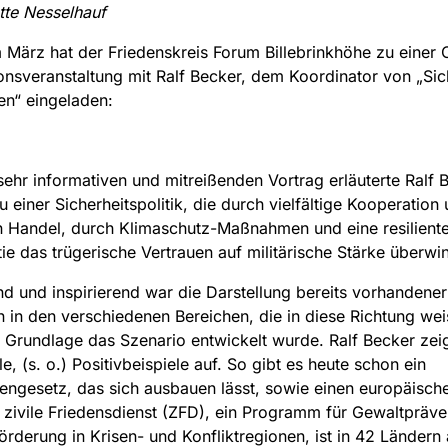
tte Nesselhauf
m März hat der Friedenskreis Forum Billebrinkhöhe zu einer 
onsveranstaltung mit Ralf Becker, dem Koordinator von „Sic
n“ eingeladen:
sehr informativen und mitreißenden Vortrag erläuterte Ralf 
zu einer Sicherheitspolitik, die durch vielfältige Kooperation
 Handel, durch Klimaschutz-Maßnahmen und eine resilient
e das trügerische Vertrauen auf militärische Stärke überwin
d und inspirierend war die Darstellung bereits vorhandener
n in den verschiedenen Bereichen, die in diese Richtung we
 Grundlage das Szenario entwickelt wurde. Ralf Becker zei
e, (s. o.) Positivbeispiele auf. So gibt es heute schon ein
tengesetz, das sich ausbauen lässt, sowie einen europäisch
 zivile Friedensdienst (ZFD), ein Programm für Gewaltpräve
örderung in Krisen- und Konfliktregionen, ist in 42 Ländern 