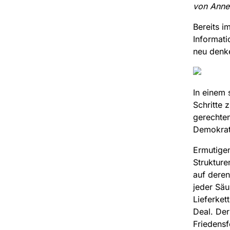
von Anne
Bereits i
Informati
neu denke
In einem 
Schritte 
gerechten
Demokrati
Ermutigen
Strukture
auf deren
jeder Säul
Lieferket
Deal. Der
Friedensf