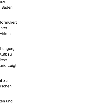
dazu
n Baden
formuliert
chter
wirken
ehungen,
 Aufbau
iese
ario zeigt
nt zu
tischen
ten und