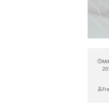
Mi
202
Fr