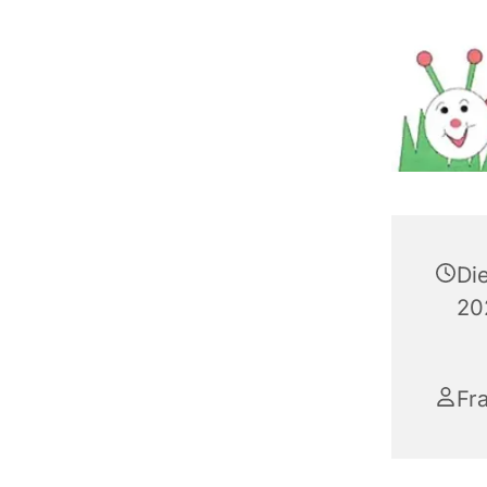
Di
20
Fr