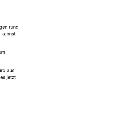
agen rund
 kannst
zum
uro aus
es jetzt