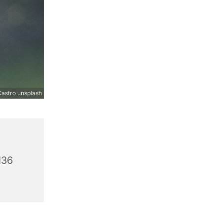
astro unsplash
136