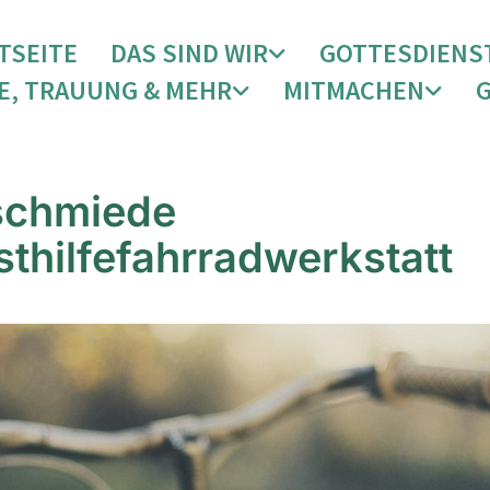
TSEITE
DAS SIND WIR
GOTTESDIENS
E, TRAUUNG & MEHR
MITMACHEN
schmiede
sthilfefahrradwerkstatt