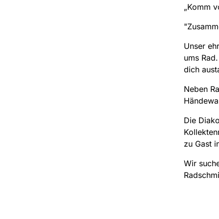
„Komm vo
"Zusammen
Unser ehr
ums Rad. 
dich aust
Neben Rat
Händewas
Die Diako
Kollekten
zu Gast i
Wir suche
Radschmi